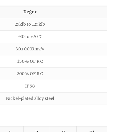
Değer
25klb to 125klb
-30 to +70°C
3.0±0.003mv/v
150% OF R.C
200% OF R.C
IP68
Nickel-plated alloy steel