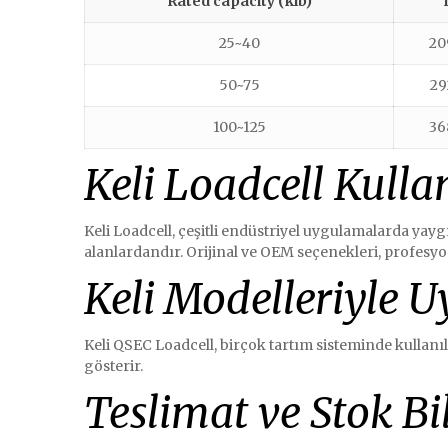
Rated capacity (klb)
25~40
20
50~75
29
100~125
36
Keli Loadcell Kulla
Keli Loadcell, çeşitli endüstriyel uygulamalarda yayg
alanlardandır. Orijinal ve OEM seçenekleri, profesy
Keli Modelleriyle 
Keli QSEC Loadcell, birçok tartım sisteminde kullan
gösterir.
Teslimat ve Stok Bil