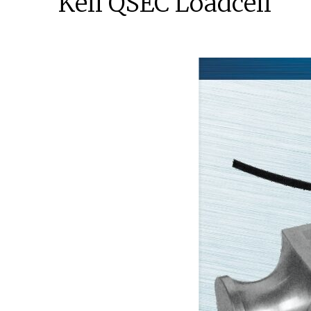
Keli QSEC Loadcell