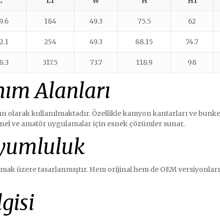
L
L1
W
H
H1
9.6
184
49.3
75.5
62
2.1
254
49.3
88.15
74.7
8.3
317.5
73.7
118.9
98
nım Alanları
ın olarak kullanılmaktadır. Özellikle kamyon kantarları ve bunker 
onel ve amatör uygulamalar için esnek çözümler sunar.
Uyumluluk
ılmak üzere tasarlanmıştır. Hem orijinal hem de OEM versiyonları
gisi