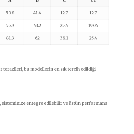
A
B
C
C1
50.8
41.4
12.7
12.7
55.9
43.2
25.4
19.05
81.3
62
38.1
25.4
terazileri, bu modellerin en sık tercih edildiği
, sisteminize entegre edilebilir ve üstün performans