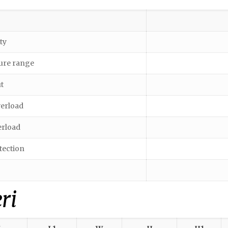
ty
ure range
t
erload
erload
tection
ri