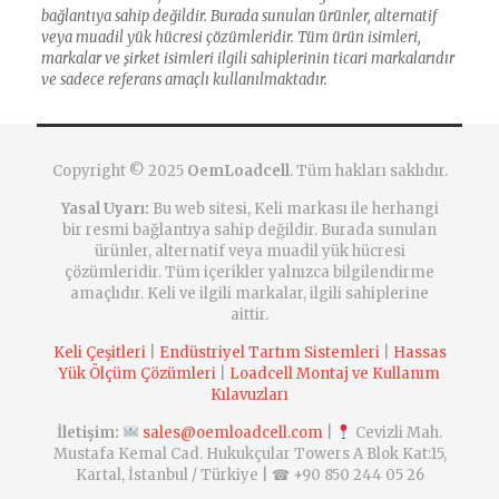
bağlantıya sahip değildir. Burada sunulan ürünler, alternatif
veya muadil yük hücresi çözümleridir. Tüm ürün isimleri,
markalar ve şirket isimleri ilgili sahiplerinin ticari markalarıdır
ve sadece referans amaçlı kullanılmaktadır.
Copyright © 2025
OemLoadcell
. Tüm hakları saklıdır.
Yasal Uyarı:
Bu web sitesi, Keli markası ile herhangi
bir resmi bağlantıya sahip değildir. Burada sunulan
ürünler, alternatif veya muadil yük hücresi
çözümleridir. Tüm içerikler yalnızca bilgilendirme
amaçlıdır. Keli ve ilgili markalar, ilgili sahiplerine
aittir.
Keli Çeşitleri
|
Endüstriyel Tartım Sistemleri
|
Hassas
Yük Ölçüm Çözümleri
|
Loadcell Montaj ve Kullanım
Kılavuzları
İletişim:
sales@oemloadcell.com
|
Cevizli Mah.
Mustafa Kemal Cad. Hukukçular Towers A Blok Kat:15,
Kartal, İstanbul / Türkiye | ☎
+90 850 244 05 26