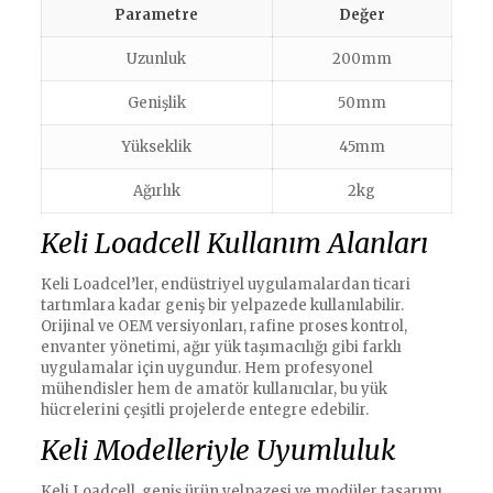
Parametre
Değer
Uzunluk
200mm
Genişlik
50mm
Yükseklik
45mm
Ağırlık
2kg
Keli Loadcell Kullanım Alanları
Keli Loadcel’ler, endüstriyel uygulamalardan ticari
tartımlara kadar geniş bir yelpazede kullanılabilir.
Orijinal ve OEM versiyonları, rafine proses kontrol,
envanter yönetimi, ağır yük taşımacılığı gibi farklı
uygulamalar için uygundur. Hem profesyonel
mühendisler hem de amatör kullanıcılar, bu yük
hücrelerini çeşitli projelerde entegre edebilir.
Keli Modelleriyle Uyumluluk
Keli Loadcell, geniş ürün yelpazesi ve modüler tasarımı