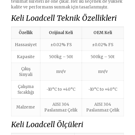
teslimat süreleri ile öne çıkar. Her iki seçenek de yüksek
kalite ve performans sunmak için tasarlanmıştır.
Keli Loadcell Teknik Özellikleri
Özellik
Orijinal Keli
OEM Keli
Hassasiyet
±0.02% FS
±0.02% FS
Kapasite
500kg – 50t
500kg – 50t
Çıkış
mv/v
mv/v
Sinyali
Çalışma
-10°C to +40°C
-10°C to +40°C
Sıcaklığı
AISI 304
AISI 304
Malzeme
Paslanmaz Çelik
Paslanmaz Çelik
Keli Loadcell Ölçüleri