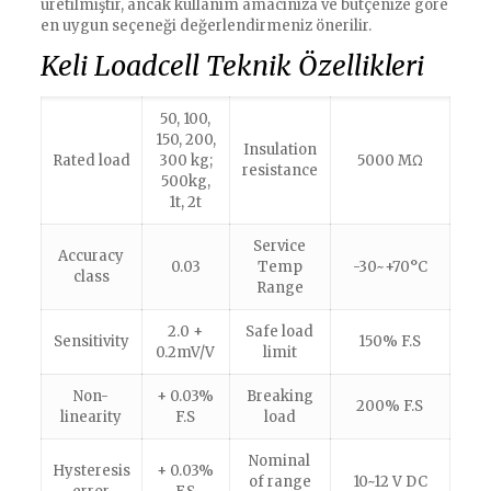
üretilmiştir, ancak kullanım amacınıza ve bütçenize göre
en uygun seçeneği değerlendirmeniz önerilir.
Keli Loadcell Teknik Özellikleri
50, 100,
150, 200,
Insulation
Rated load
300 kg;
5000 MΩ
resistance
500kg,
1t, 2t
Service
Accuracy
0.03
Temp
-30~+70°C
class
Range
2.0 +
Safe load
Sensitivity
150% F.S
0.2mV/V
limit
Non-
+ 0.03%
Breaking
200% F.S
linearity
F.S
load
Nominal
Hysteresis
+ 0.03%
of range
10~12 V DC