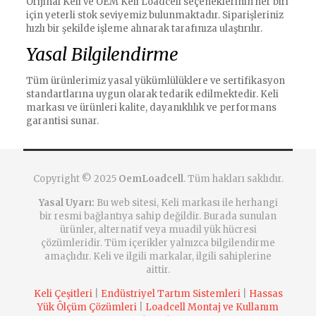
Orijinal Keli ve OEM Keli Loadcell seçeneklerinin her biri
için yeterli stok seviyemiz bulunmaktadır. Siparişleriniz
hızlı bir şekilde işleme alınarak tarafınıza ulaştırılır.
Yasal Bilgilendirme
Tüm ürünlerimiz yasal yükümlülüklere ve sertifikasyon
standartlarına uygun olarak tedarik edilmektedir. Keli
markası ve ürünleri kalite, dayanıklılık ve performans
garantisi sunar.
Copyright © 2025
OemLoadcell
. Tüm hakları saklıdır.
Yasal Uyarı:
Bu web sitesi, Keli markası ile herhangi
bir resmi bağlantıya sahip değildir. Burada sunulan
ürünler, alternatif veya muadil yük hücresi
çözümleridir. Tüm içerikler yalnızca bilgilendirme
amaçlıdır. Keli ve ilgili markalar, ilgili sahiplerine
aittir.
Keli Çeşitleri
|
Endüstriyel Tartım Sistemleri
|
Hassas
Yük Ölçüm Çözümleri
|
Loadcell Montaj ve Kullanım