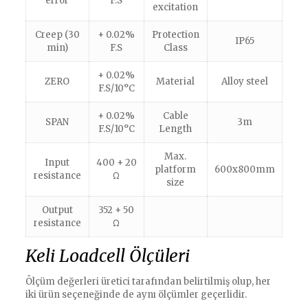
error
F.S
excitation
Creep (30
+ 0.02%
Protection
IP65
min)
F.S
Class
+ 0.02%
ZERO
Material
Alloy steel
F.S/10°C
+ 0.02%
Cable
SPAN
3m
F.S/10°C
Length
Max.
Input
400 + 20
platform
600x800mm
resistance
Ω
size
Output
352 + 50
resistance
Ω
Keli Loadcell Ölçüleri
Ölçüm değerleri üretici tarafından belirtilmiş olup, her
iki ürün seçeneğinde de aynı ölçümler geçerlidir.