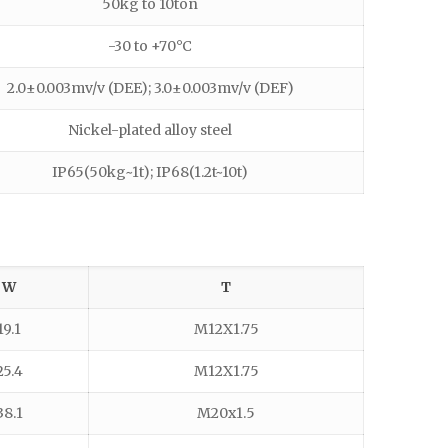
50kg to 10ton
-30 to +70°C
2.0±0.003mv/v (DEE); 3.0±0.003mv/v (DEF)
Nickel-plated alloy steel
IP65(50kg~1t); IP68(1.2t~10t)
W
T
19.1
M12X1.75
25.4
M12X1.75
38.1
M20x1.5