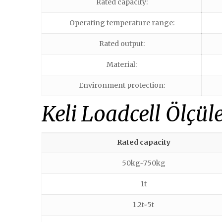
Rated capacity:
Operating temperature range:
Rated output:
Material:
Environment protection:
Keli Loadcell Ölçüle
Rated capacity
50kg~750kg
1t
1.2t~5t