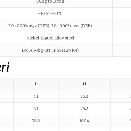
50kg to 10ton
-30 to +70°C
2.0±0.003mv/v (DEE); 3.0±0.003mv/v (DEF)
Nickel-plated alloy steel
IP65(50kg~1t); IP68(1.2t~10t)
ri
L
H
51
76.2
51
76.2
76.2
100.4