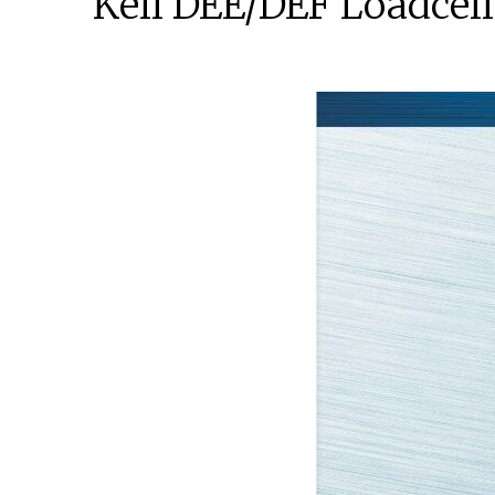
Keli DEE/DEF Loadcell