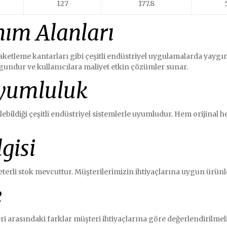
127
177.8
nım Alanları
 paketleme kantarları gibi çeşitli endüstriyel uygulamalarda yaygı
undur ve kullanıcılara maliyet etkin çözümler sunar.
Uyumluluk
ilebildiği çeşitli endüstriyel sistemlerle uyumludur. Hem orijinal
gisi
yeterli stok mevcuttur. Müşterilerimizin ihtiyaçlarına uygun ürünl
e
i arasındaki farklar müşteri ihtiyaçlarına göre değerlendirilmelid