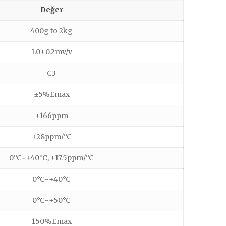
Değer
400g to 2kg
1.0±0.2mv/v
C3
±5%Emax
±166ppm
±28ppm/°C
0°C~+40°C, ±17.5ppm/°C
0°C~+40°C
0°C~+50°C
150%Emax