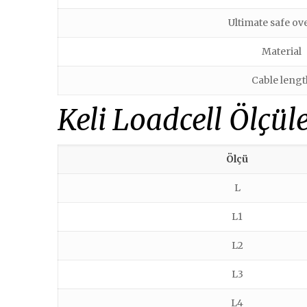
Ultimate safe ov
Material
Cable lengt
Keli Loadcell Ölçüle
Ölçü
L
L1
L2
L3
L4