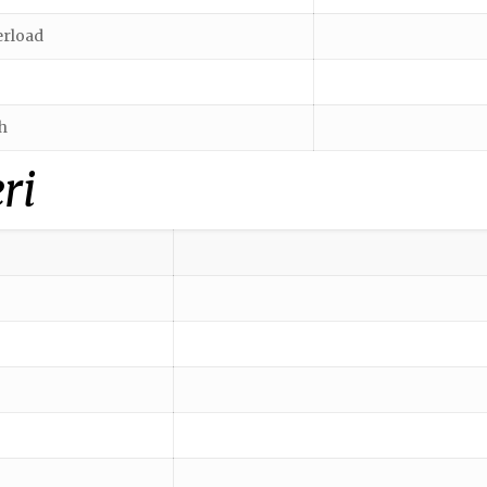
erload
h
ri