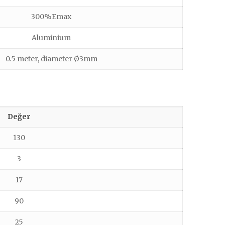
300%Emax
Aluminium
0.5 meter, diameter Ø3mm
Değer
130
3
17
90
25