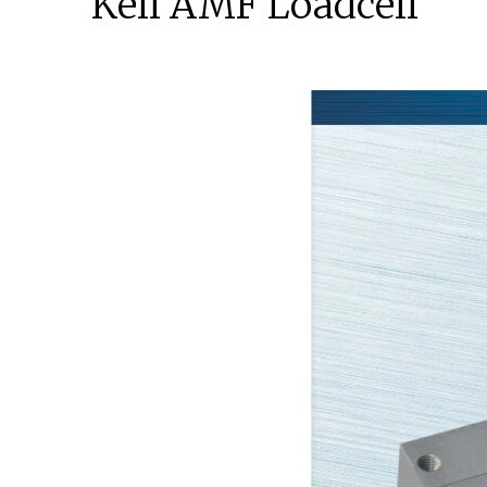
Keli AMF Loadcell