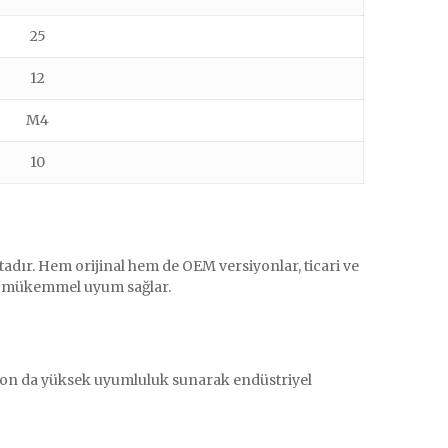
25
12
M4
10
adır. Hem orijinal hem de OEM versiyonlar, ticari ve
ra mükemmel uyum sağlar.
ersiyon da yüksek uyumluluk sunarak endüstriyel