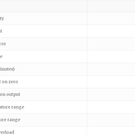
ty
t
ror
ce
inutes)
 on zero
on output
ture range
ure range
erload