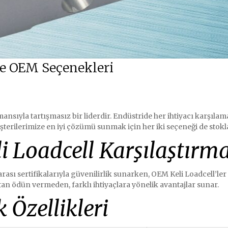
ve OEM Seçenekleri
mansıyla tartışmasız bir liderdir. Endüstride her ihtiyacı karşıla
Müşterilerimize en iyi çözümü sunmak için her iki seçeneği de st
i Loadcell Karşılaştırma
arası sertifikalarıyla güvenilirlik sunarken, OEM Keli Loadcell’ler 
ktan ödün vermeden, farklı ihtiyaçlara yönelik avantajlar sunar.
 Özellikleri